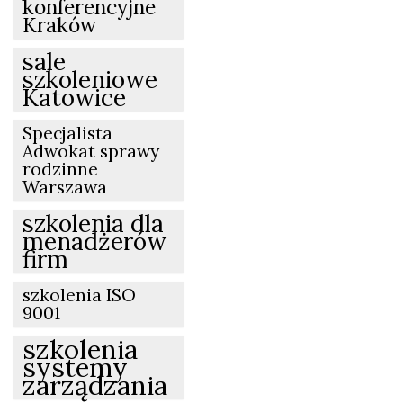
konferencyjne
Kraków
sale
szkoleniowe
Katowice
Specjalista
Adwokat sprawy
rodzinne
Warszawa
szkolenia dla
menadżerów
firm
szkolenia ISO
9001
szkolenia
systemy
zarządzania