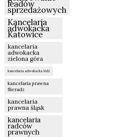
leadów
sprzedażowych
Kancelaria
adwokacka
Katowice
kancelaria
adwokacka
zielona góra
kancelaria adwokacka łódź
kancelaria prawna
Sieradz
kancelaria
prawna śląsk
kancelaria
radców
prawnych