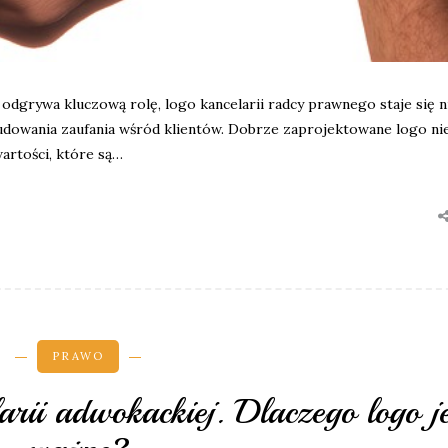
odgrywa kluczową rolę, logo kancelarii radcy prawnego staje się n
owania zaufania wśród klientów. Dobrze zaprojektowane logo nie
wartości, które są…
PRAWO
arii adwokackiej. Dlaczego logo je