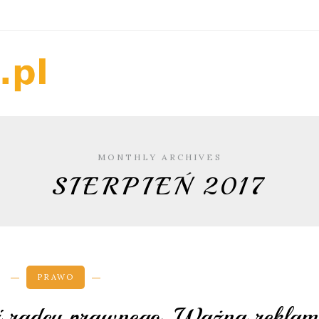
MONTHLY ARCHIVES
SIERPIEŃ 2017
PRAWO
rii radcy prawnego. Ważna rekla