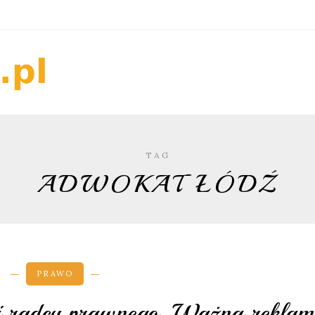
TAG
ADWOKAT ŁÓDŹ
PRAWO
rii radcy prawnego. Ważna rekla