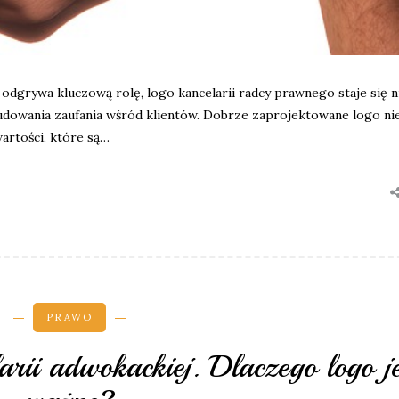
odgrywa kluczową rolę, logo kancelarii radcy prawnego staje się n
owania zaufania wśród klientów. Dobrze zaprojektowane logo nie
wartości, które są…
PRAWO
arii adwokackiej. Dlaczego logo je