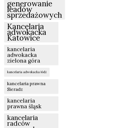
generowanie
leadów
sprzedażowych
Kancelaria
adwokacka
Katowice
kancelaria
adwokacka
zielona góra
kancelaria adwokacka łódź
kancelaria prawna
Sieradz
kancelaria
prawna śląsk
kancelaria
radców