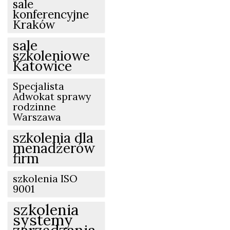
sale
konferencyjne
Kraków
sale
szkoleniowe
Katowice
Specjalista
Adwokat sprawy
rodzinne
Warszawa
szkolenia dla
menadżerów
firm
szkolenia ISO
9001
szkolenia
systemy