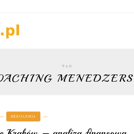
TAG
OACHING MENEDZERS
SZKOLENIA
zne Kraków – analiza finansowa