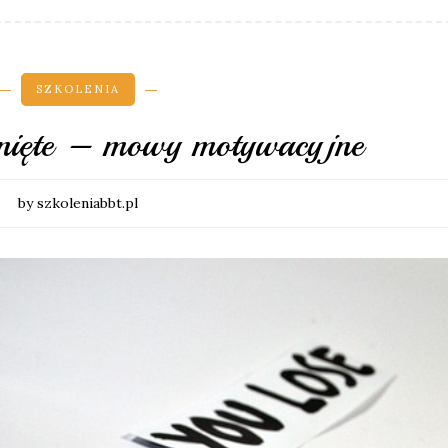
SZKOLENIA
knięte – mowy motywacyjne
by szkoleniabbt.pl