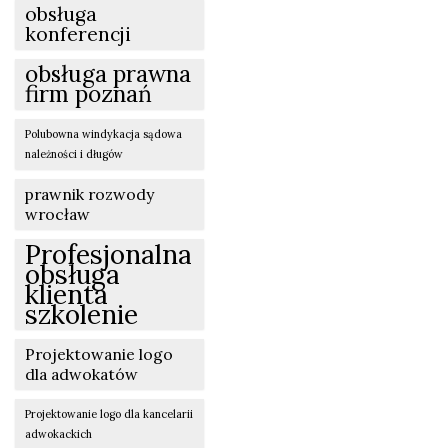
obsługa
konferencji
obsługa prawna
firm poznań
Polubowna windykacja sądowa
należności i długów
prawnik rozwody
wrocław
Profesjonalna
obsługa
klienta
szkolenie
Projektowanie logo
dla adwokatów
Projektowanie logo dla kancelarii
adwokackich