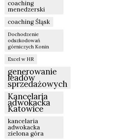
coaching
menedzerski
coaching Śląsk
Dochodzenie
odszkodowań
górniczych Konin
Excel w HR
generowanie
leadów
sprzedażowych
Kancelaria
adwokacka
Katowice
kancelaria
adwokacka
zielona góra