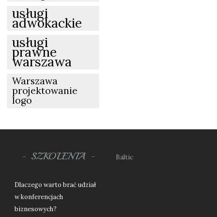
usługi
adwokackie
usługi
prawne
warszawa
Warszawa
projektowanie
logo
SZKOLENIA
Baltic
Dlaczego warto brać udział
w konferencjach
biznesowych?