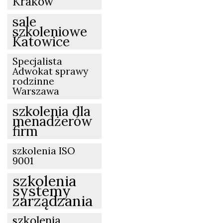
Kraków
sale
szkoleniowe
Katowice
Specjalista
Adwokat sprawy
rodzinne
Warszawa
szkolenia dla
menadżerów
firm
szkolenia ISO
9001
szkolenia
systemy
zarządzania
szkolenia