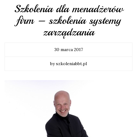
Szkolenia dla menadżerów
firm – szkolenia systemy
zarządzania
30 marca 2017
by szkoleniabbt.pl