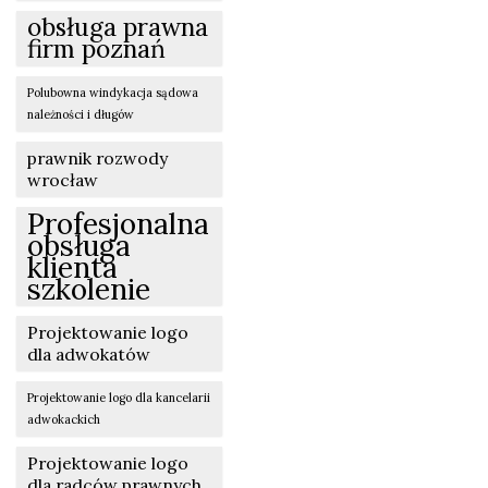
obsługa prawna
firm poznań
Polubowna windykacja sądowa
należności i długów
prawnik rozwody
wrocław
Profesjonalna
obsługa
klienta
szkolenie
Projektowanie logo
dla adwokatów
Projektowanie logo dla kancelarii
adwokackich
Projektowanie logo
dla radców prawnych