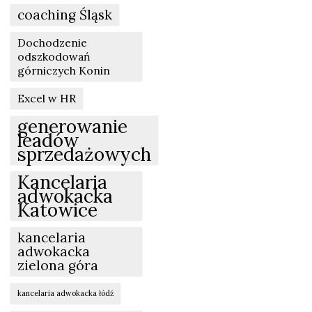
coaching Śląsk
Dochodzenie
odszkodowań
górniczych Konin
Excel w HR
generowanie
leadów
sprzedażowych
Kancelaria
adwokacka
Katowice
kancelaria
adwokacka
zielona góra
kancelaria adwokacka łódź