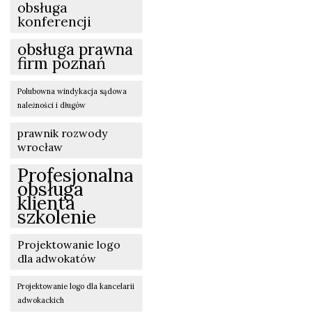
obsługa
konferencji
obsługa prawna
firm poznań
Polubowna windykacja sądowa
należności i długów
prawnik rozwody
wrocław
Profesjonalna
obsługa
klienta
szkolenie
Projektowanie logo
dla adwokatów
Projektowanie logo dla kancelarii
adwokackich