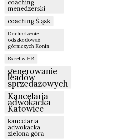
coaching
menedzerski
coaching Śląsk
Dochodzenie
odszkodowań
górniczych Konin
Excel w HR
generowanie
leadów
sprzedażowych
Kancelaria
adwokacka
Katowice
kancelaria
adwokacka
zielona góra