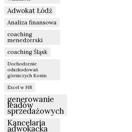
Adwokat Łódź
Analiza finansowa
coaching
menedzerski
coaching Śląsk
Dochodzenie
odszkodowań
górniczych Konin
Excel w HR
generowanie
leadów
sprzedażowych
Kancelaria
adwokacka