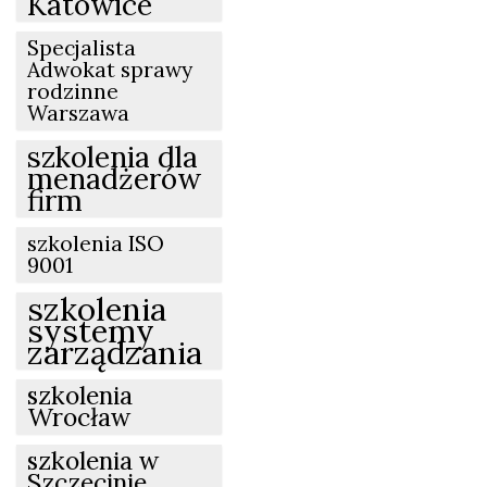
Katowice
Specjalista
Adwokat sprawy
rodzinne
Warszawa
szkolenia dla
menadżerów
firm
szkolenia ISO
9001
szkolenia
systemy
zarządzania
szkolenia
Wrocław
szkolenia w
Szczecinie