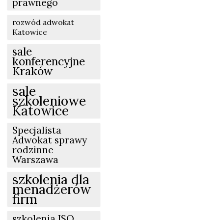
prawnego
rozwód adwokat
Katowice
sale
konferencyjne
Kraków
sale
szkoleniowe
Katowice
Specjalista
Adwokat sprawy
rodzinne
Warszawa
szkolenia dla
menadżerów
firm
szkolenia ISO