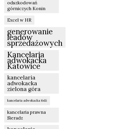
odszkodowań
górniczych Konin
Excel w HR
generowanie
leadów
sprzedażowych
Kancelaria
adwokacka
Katowice
kancelaria
adwokacka
zielona góra
kancelaria adwokacka łódź
kancelaria prawna
Sieradz