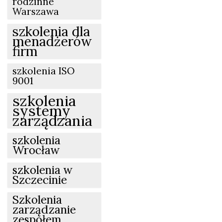
rodzinne
Warszawa
szkolenia dla
menadżerów
firm
szkolenia ISO
9001
szkolenia
systemy
zarządzania
szkolenia
Wrocław
szkolenia w
Szczecinie
Szkolenia
zarządzanie
zespołem