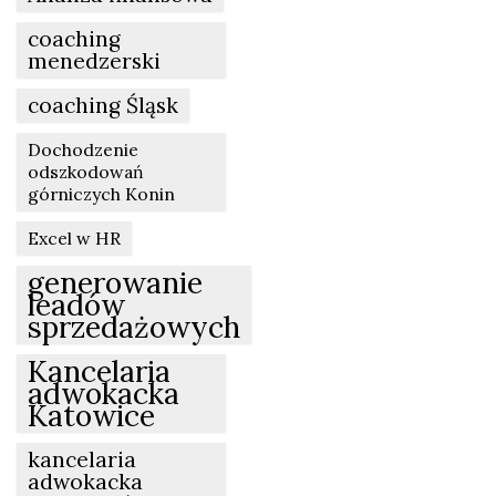
coaching
menedzerski
coaching Śląsk
Dochodzenie
odszkodowań
górniczych Konin
Excel w HR
generowanie
leadów
sprzedażowych
Kancelaria
adwokacka
Katowice
kancelaria
adwokacka