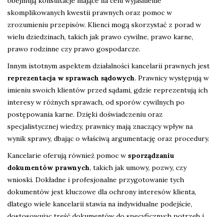
obejmują konsultacje mające na celu wyjaśnienie
skomplikowanych kwestii prawnych oraz pomoc w
zrozumieniu przepisów. Klienci mogą skorzystać z porad w
wielu dziedzinach, takich jak prawo cywilne, prawo karne,
prawo rodzinne czy prawo gospodarcze.
Innym istotnym aspektem działalności kancelarii prawnych jest
reprezentacja w sprawach sądowych
. Prawnicy występują w
imieniu swoich klientów przed sądami, gdzie reprezentują ich
interesy w różnych sprawach, od sporów cywilnych po
postępowania karne. Dzięki doświadczeniu oraz
specjalistycznej wiedzy, prawnicy mają znaczący wpływ na
wynik sprawy, dbając o właściwą argumentację oraz procedury.
Kancelarie oferują również pomoc w
sporządzaniu
dokumentów prawnych
, takich jak umowy, pozwy, czy
wnioski. Dokładne i profesjonalne przygotowanie tych
dokumentów jest kluczowe dla ochrony interesów klienta,
dlatego wiele kancelarii stawia na indywidualne podejście,
dostosowując treść dokumentów do specyficznych potrzeb i