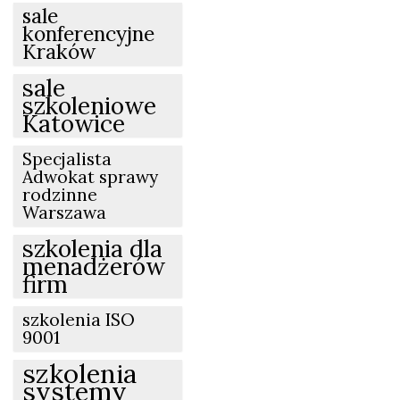
sale
konferencyjne
Kraków
sale
szkoleniowe
Katowice
Specjalista
Adwokat sprawy
rodzinne
Warszawa
szkolenia dla
menadżerów
firm
szkolenia ISO
9001
szkolenia
systemy