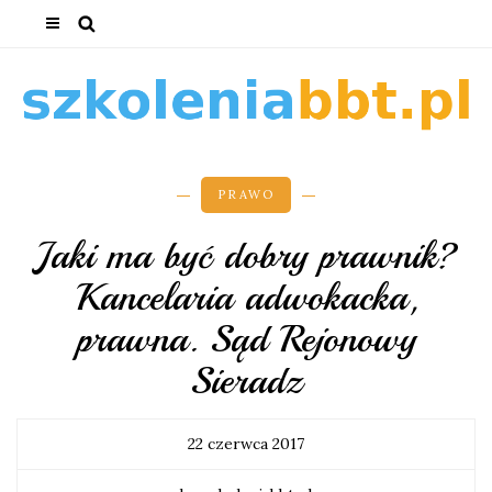
PRAWO
Jaki ma być dobry prawnik?
Kancelaria adwokacka,
prawna. Sąd Rejonowy
Sieradz
22 czerwca 2017