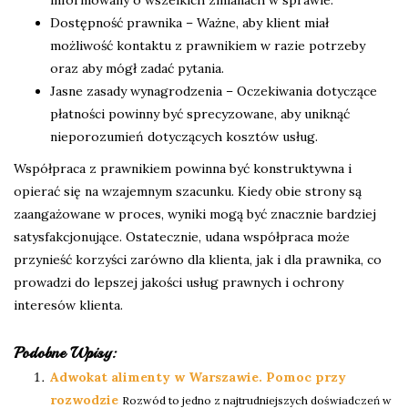
informowany o wszelkich zmianach w sprawie.
Dostępność prawnika – Ważne, aby klient miał
możliwość kontaktu z prawnikiem w razie potrzeby
oraz aby mógł zadać pytania.
Jasne zasady wynagrodzenia – Oczekiwania dotyczące
płatności powinny być sprecyzowane, aby uniknąć
nieporozumień dotyczących kosztów usług.
Współpraca z prawnikiem powinna być konstruktywna i
opierać się na wzajemnym szacunku. Kiedy obie strony są
zaangażowane w proces, wyniki mogą być znacznie bardziej
satysfakcjonujące. Ostatecznie, udana współpraca może
przynieść korzyści zarówno dla klienta, jak i dla prawnika, co
prowadzi do lepszej jakości usług prawnych i ochrony
interesów klienta.
Podobne Wpisy:
Adwokat alimenty w Warszawie. Pomoc przy
rozwodzie
Rozwód to jedno z najtrudniejszych doświadczeń w