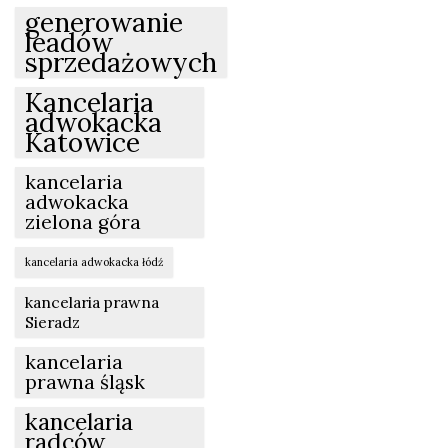
generowanie
leadów
sprzedażowych
Kancelaria
adwokacka
Katowice
kancelaria
adwokacka
zielona góra
kancelaria adwokacka łódź
kancelaria prawna
Sieradz
kancelaria
prawna śląsk
kancelaria
radców