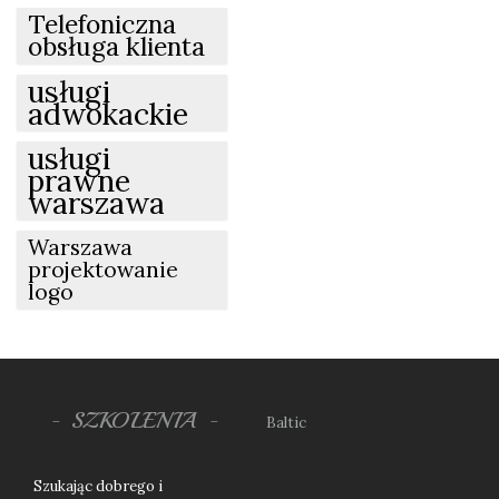
Telefoniczna
obsługa klienta
usługi
adwokackie
usługi
prawne
warszawa
Warszawa
projektowanie
logo
SZKOLENIA
Baltic
Szukając dobrego i