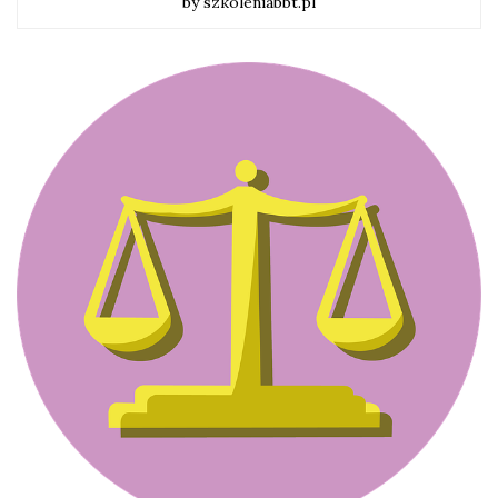
by szkoleniabbt.pl