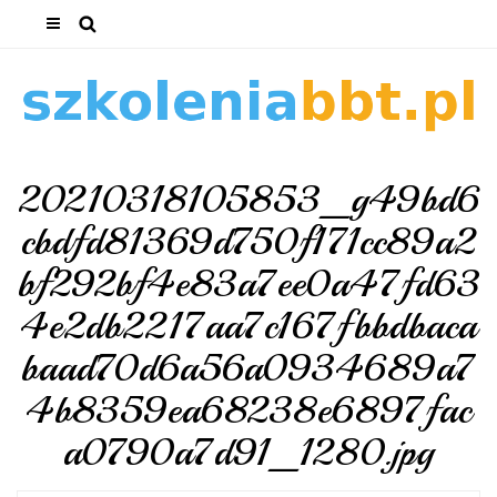
20210318105853_g49bd6
cbdfd81369d750f171cc89a2
bf292bf4e83a7ee0a47fd63
4e2db2217aa7c167fbbdbaca
baad70d6a56a0934689a7
4b8359ea68238e6897fac
a0790a7d91_1280.jpg