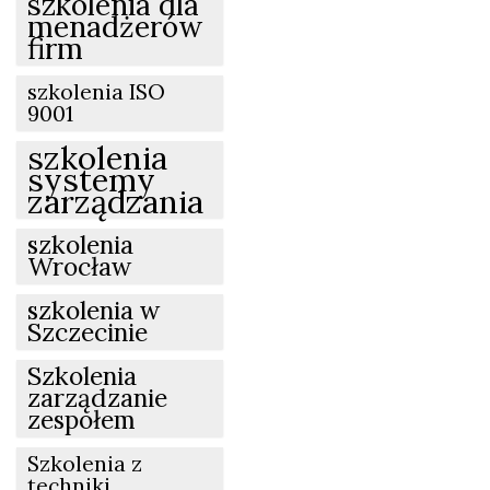
szkolenia dla
menadżerów
firm
szkolenia ISO
9001
szkolenia
systemy
zarządzania
szkolenia
Wrocław
szkolenia w
Szczecinie
Szkolenia
zarządzanie
zespołem
Szkolenia z
techniki