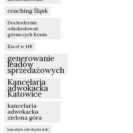
coaching Śląsk
Dochodzenie
odszkodowań
górniczych Konin
Excel w HR
generowanie
leadów
sprzedażowych
Kancelaria
adwokacka
Katowice
kancelaria
adwokacka
zielona góra
kancelaria adwokacka łódź