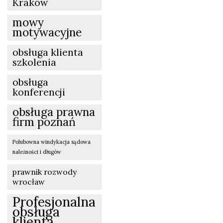
Kraków
mowy
motywacyjne
obsługa klienta
szkolenia
obsługa
konferencji
obsługa prawna
firm poznań
Polubowna windykacja sądowa
należności i długów
prawnik rozwody
wrocław
Profesjonalna
obsługa
klienta