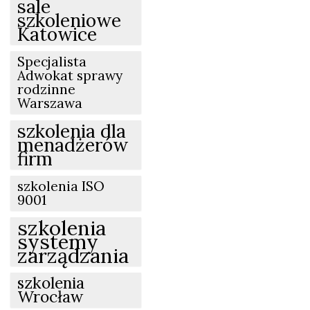
sale
szkoleniowe
Katowice
Specjalista
Adwokat sprawy
rodzinne
Warszawa
szkolenia dla
menadżerów
firm
szkolenia ISO
9001
szkolenia
systemy
zarządzania
szkolenia
Wrocław