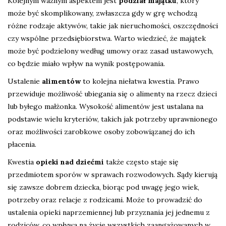
Kolejnym ważnym aspektem jest
podział majątku
, który
może być skomplikowany, zwłaszcza gdy w grę wchodzą
różne rodzaje aktywów, takie jak nieruchomości, oszczędności
czy wspólne przedsiębiorstwa. Warto wiedzieć, że majątek
może być podzielony według umowy oraz zasad ustawowych,
co będzie miało wpływ na wynik postępowania.
Ustalenie
alimentów
to kolejna niełatwa kwestia. Prawo
przewiduje możliwość ubiegania się o alimenty na rzecz dzieci
lub byłego małżonka. Wysokość alimentów jest ustalana na
podstawie wielu kryteriów, takich jak potrzeby uprawnionego
oraz możliwości zarobkowe osoby zobowiązanej do ich
płacenia.
Kwestia
opieki nad dziećmi
także często staje się
przedmiotem sporów w sprawach rozwodowych. Sądy kierują
się zawsze dobrem dziecka, biorąc pod uwagę jego wiek,
potrzeby oraz relacje z rodzicami. Może to prowadzić do
ustalenia opieki naprzemiennej lub przyznania jej jednemu z
rodziców, co wpływa na życie wszystkich zaangażowanych w