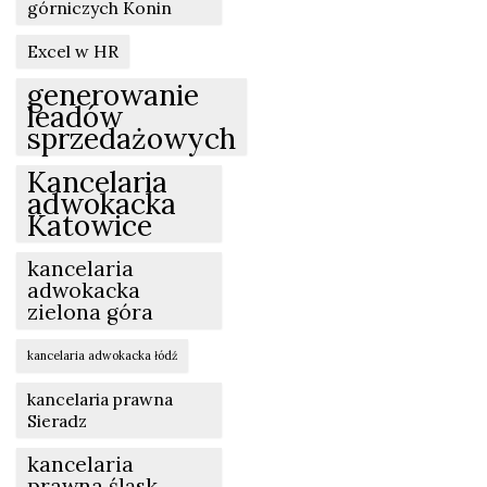
górniczych Konin
Excel w HR
generowanie
leadów
sprzedażowych
Kancelaria
adwokacka
Katowice
kancelaria
adwokacka
zielona góra
kancelaria adwokacka łódź
kancelaria prawna
Sieradz
kancelaria
prawna śląsk