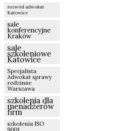
rozwód adwokat
Katowice
sale
konferencyjne
Kraków
sale
szkoleniowe
Katowice
Specjalista
Adwokat sprawy
rodzinne
Warszawa
szkolenia dla
menadżerów
firm
szkolenia ISO
9001