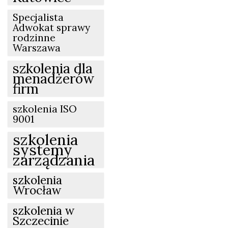
Specjalista
Adwokat sprawy
rodzinne
Warszawa
szkolenia dla
menadżerów
firm
szkolenia ISO
9001
szkolenia
systemy
zarządzania
szkolenia
Wrocław
szkolenia w
Szczecinie