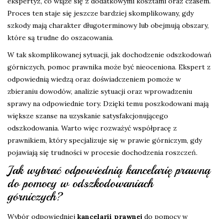
ekspertyz, co wiąże się z dodatkowymi kosztami oraz czasem.
Proces ten staje się jeszcze bardziej skomplikowany, gdy
szkody mają charakter długoterminowy lub obejmują obszary,
które są trudne do oszacowania.
W tak skomplikowanej sytuacji, jak dochodzenie odszkodowań
górniczych, pomoc prawnika może być nieoceniona. Ekspert z
odpowiednią wiedzą oraz doświadczeniem pomoże w
zbieraniu dowodów, analizie sytuacji oraz wprowadzeniu
sprawy na odpowiednie tory. Dzięki temu poszkodowani mają
większe szanse na uzyskanie satysfakcjonującego
odszkodowania. Warto więc rozważyć współpracę z
prawnikiem, który specjalizuje się w prawie górniczym, gdy
pojawiają się trudności w procesie dochodzenia roszczeń.
Jak wybrać odpowiednią kancelarię prawną
do pomocy w odszkodowaniach
górniczych?
Wybór odpowiedniej
kancelarii prawnej
do pomocy w