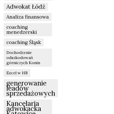
Adwokat Łódź
Analiza finansowa
coaching
menedzerski
coaching Śląsk
Dochodzenie
odszkodowań
górniczych Konin
Excel w HR
generowanie
leadów
sprzedażowych
Kancelaria
adwokacka
Katowice