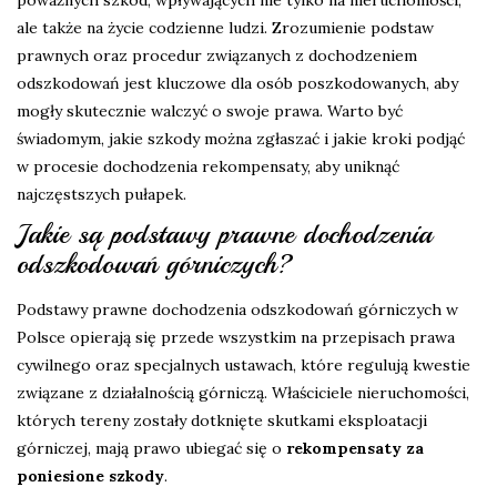
poważnych szkód, wpływających nie tylko na nieruchomości,
ale także na życie codzienne ludzi. Zrozumienie podstaw
prawnych oraz procedur związanych z dochodzeniem
odszkodowań jest kluczowe dla osób poszkodowanych, aby
mogły skutecznie walczyć o swoje prawa. Warto być
świadomym, jakie szkody można zgłaszać i jakie kroki podjąć
w procesie dochodzenia rekompensaty, aby uniknąć
najczęstszych pułapek.
Jakie są podstawy prawne dochodzenia
odszkodowań górniczych?
Podstawy prawne dochodzenia odszkodowań górniczych w
Polsce opierają się przede wszystkim na przepisach prawa
cywilnego oraz specjalnych ustawach, które regulują kwestie
związane z działalnością górniczą. Właściciele nieruchomości,
których tereny zostały dotknięte skutkami eksploatacji
górniczej, mają prawo ubiegać się o
rekompensaty za
poniesione szkody
.